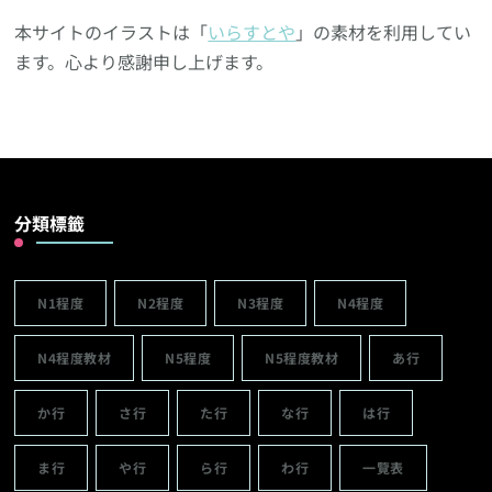
本サイトのイラストは「
いらすとや
」の素材を利用してい
ます。心より感謝申し上げます。
分類標籤
N1程度
N2程度
N3程度
N4程度
N4程度教材
N5程度
N5程度教材
あ行
か行
さ行
た行
な行
は行
ま行
や行
ら行
わ行
一覽表