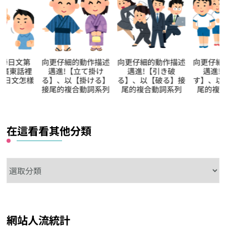
向更仔細的動作描述
向更仔細的動作描述
向更仔細的動作描
邁進!【立て掛け
邁進!【引き破
邁進!【汲み干
る】、以【掛ける】
る】、以【破る】接
す】、以【干す】
接尾的複合動詞系列
尾的複合動詞系列
尾的複合動詞系列
在這看看其他分類
在
這
看
看
網站人流統計
其