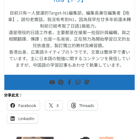
目前只有一人營運的Target-N1編集部，編集長兼任編集者【拖
拿】。說句老實話，我沒有考到N1，因為我早在廿多年前還未轉
制前已經考取了日語1級能力。
還是現役的日語工作者，主要都是在接案一些設計與編輯，與之
相關翻譯、傳譯；也是一名爸爸，正在努力為開始學習日文的女
兒依進度，製訂獨立的教材及練習題。
香港出身、広東語ネイティブのトラです。文章は繁体字で書い
ています。主に日本語の勉強に関するコンテンツを発信してい
ますが、中国語の学習記事もあわせて執筆しています。
分享此文：
Facebook
X
Threads
LinkedIn