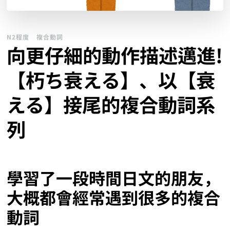
N2程度
複合動詞
向更仔細的動作描述邁進!
【朽ち衰える】、以【衰
える】接尾的複合動詞系
列
學習了一段時間日文的朋友，
大概都會經常遇到很多的複合
動詞