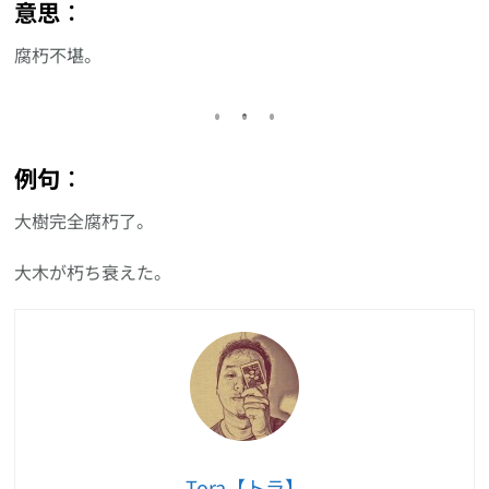
意思︰
腐朽不堪。
例句︰
大樹完全腐朽了。
大木が朽ち衰えた。
Tora【トラ】