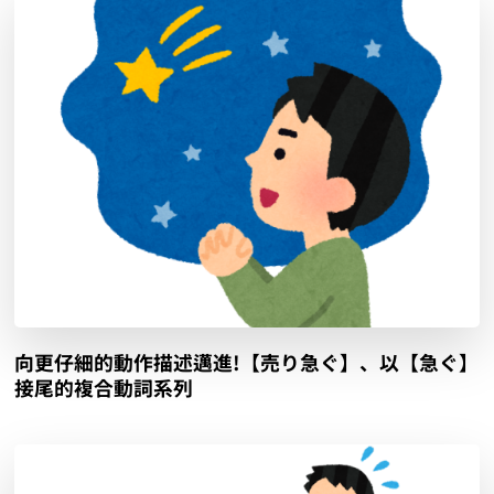
向更仔細的動作描述邁進!【売り急ぐ】、以【急ぐ】
接尾的複合動詞系列