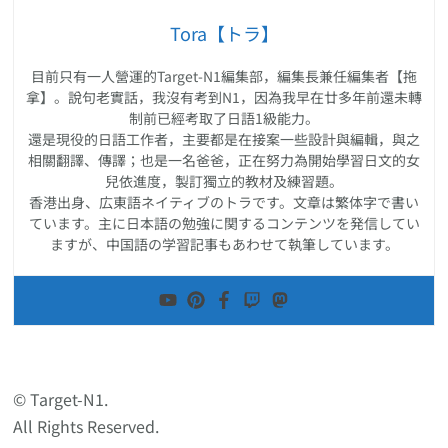
Tora【トラ】
目前只有一人營運的Target-N1編集部，編集長兼任編集者【拖
拿】。說句老實話，我沒有考到N1，因為我早在廿多年前還未轉
制前已經考取了日語1級能力。
還是現役的日語工作者，主要都是在接案一些設計與編輯，與之
相關翻譯、傳譯；也是一名爸爸，正在努力為開始學習日文的女
兒依進度，製訂獨立的教材及練習題。
香港出身、広東語ネイティブのトラです。文章は繁体字で書い
ています。主に日本語の勉強に関するコンテンツを発信してい
ますが、中国語の学習記事もあわせて執筆しています。
© Target-N1.
All Rights Reserved.