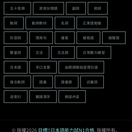
五十音順
其他分類題
副詞
助詞
動詞
動詞教材
名詞
広東語勉強
形容詞
慣用句
播客
擬態語
擬聲語
數量詞
文法
文法題
日常聽力練習
日本語
早口言葉
由閱讀開始習慣日語
複合動詞
語彙
語彙題
近義詞
逆索引
難讀漢字
頻道內容
© 版權2026
目標!!日本語能力試N1合格
. 版權所有。