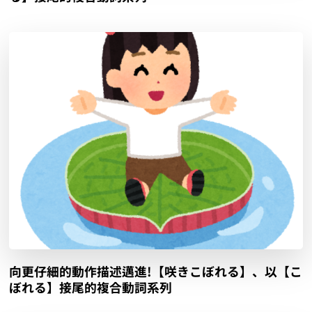
向更仔細的動作描述邁進!【咲きこぼれる】、以【こ
ぼれる】接尾的複合動詞系列