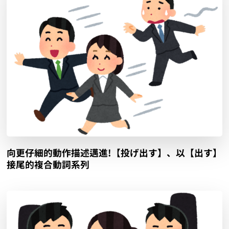
向更仔細的動作描述邁進!【投げ出す】、以【出す】
接尾的複合動詞系列