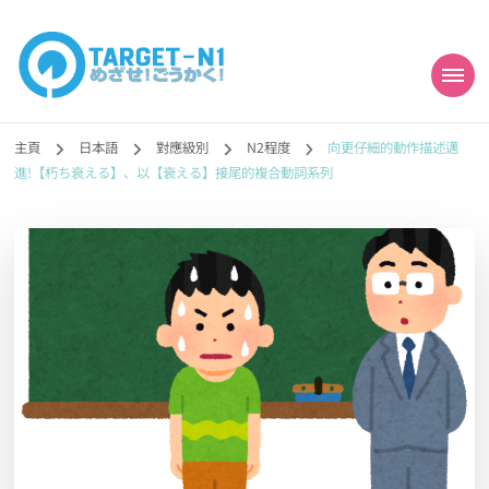
目標!!日本語能力試
真人編撰!!トラ先生的日語能力試題目練習及文法語彙課題網【中国語
勉強コンテンツも追加予定!!】
主頁
日本語
對應級別
N2程度
向更仔細的動作描述邁
N1合格
進!【朽ち衰える】、以【衰える】接尾的複合動詞系列