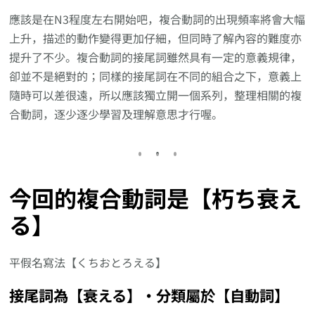
應該是在N3程度左右開始吧，複合動詞的出現頻率將會大幅
上升，描述的動作變得更加仔細，但同時了解內容的難度亦
提升了不少。複合動詞的接尾詞雖然具有一定的意義規律，
卻並不是絕對的；同樣的接尾詞在不同的組合之下，意義上
隨時可以差很遠，所以應該獨立開一個系列，整理相關的複
合動詞，逐少逐少學習及理解意思才行喔。
今回的複合動詞是【朽ち衰え
る】
平假名寫法【くちおとろえる】
接尾詞為【衰える】‧分類屬於【自動詞】