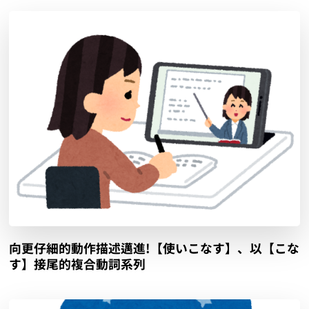
向更仔細的動作描述邁進!【使いこなす】、以【こな
す】接尾的複合動詞系列