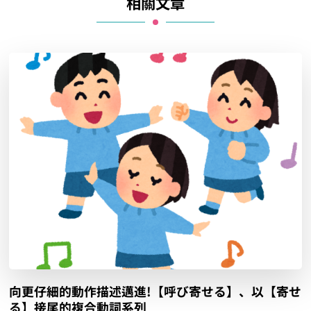
相關文章
向更仔細的動作描述邁進!【呼び寄せる】、以【寄せ
る】接尾的複合動詞系列