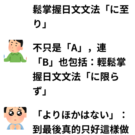
鬆掌握日文文法「に至
り」
不只是「A」，連
「B」也包括：輕鬆掌
握日文文法「に限ら
ず」
「よりほかはない」：
到最後真的只好這樣做