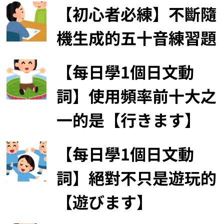
【初心者必練】不斷隨
機生成的五十音練習題
【每日學1個日文動
詞】使用頻率前十大之
一的是【行きます】
【每日學1個日文動
詞】絕對不只是遊玩的
【遊びます】