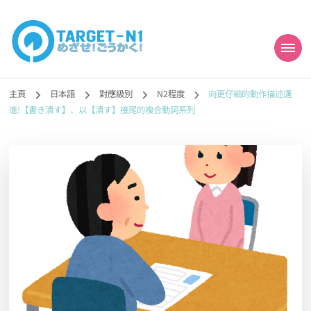
目標!!日本語能力試
真人編撰!!トラ先生的日語能力試題目練習及文法語彙課題網【中国語
勉強コンテンツも追加予定!!】
主頁
日本語
對應級別
N2程度
向更仔細的動作描述邁
N1合格
進!【書き潰す】、以【潰す】接尾的複合動詞系列