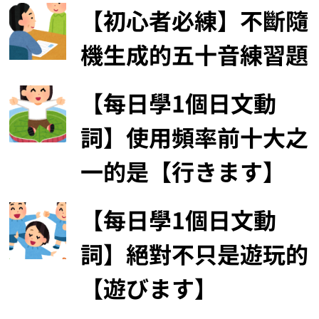
【初心者必練】不斷隨
機生成的五十音練習題
【每日學1個日文動
詞】使用頻率前十大之
一的是【行きます】
【每日學1個日文動
詞】絕對不只是遊玩的
【遊びます】