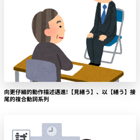
向更仔細的動作描述邁進!【見繕う】、以【繕う】接
尾的複合動詞系列