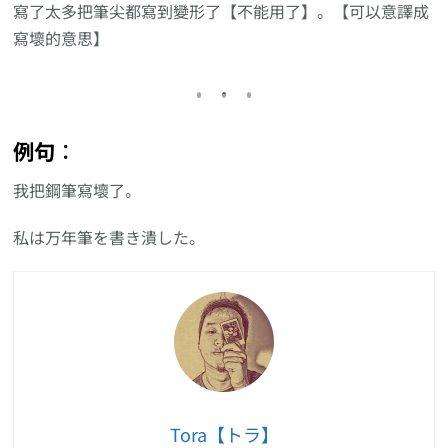
寫了太多把筆尖都寫到變形了【不能用了】。【可以意譯成
寫壞的意思】
例句︰
我把鋼筆寫壞了。
私は万年筆を書き潰した。
Tora【トラ】