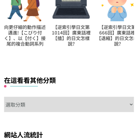
向更仔細的動作描述
【逆索引學日文第
【逆索引學日文第
邁進!【こびり付
1014回】廣東話裡
666回】廣東話裡
く】、以【付く】接
【揸】的日文怎樣
【退縮】的日文怎
尾的複合動詞系列
說?
說?
在這看看其他分類
在
這
看
看
網站人流統計
其