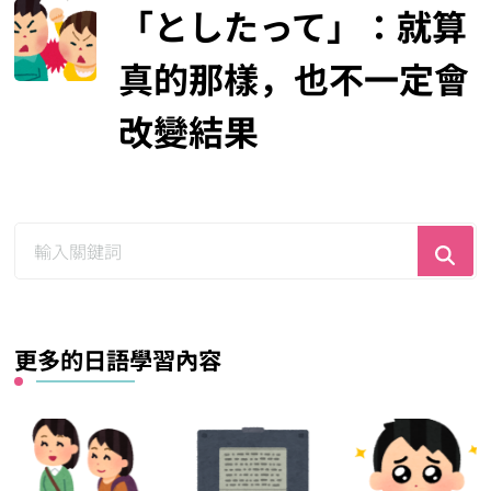
「としたって」：就算
真的那樣，也不一定會
改變結果
尋
找
什
麼？
更多的日語學習內容