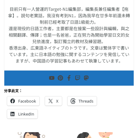
目前只有一人營運的Target-N1編集部，編集長兼任編集者【拖
拿】。說句老實話，我沒有考到N1，因為我早在廿多年前還未轉
制前已經考取了日語1級能力。
還是現役的日語工作者，主要都是在接案一些設計與編輯，與之
相關翻譯、傳譯；也是一名爸爸，正在努力為開始學習日文的女
兒依進度，製訂獨立的教材及練習題。
香港出身、広東語ネイティブのトラです。文章は繁体字で書い
ています。主に日本語の勉強に関するコンテンツを発信してい
ますが、中国語の学習記事もあわせて執筆しています。
分享此文：
Facebook
X
Threads
LinkedIn