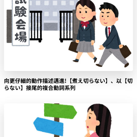
向更仔細的動作描述邁進!【煮え切らない】、以【切
らない】接尾的複合動詞系列