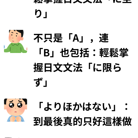
り」
不只是「A」，連
「B」也包括：輕鬆掌
握日文文法「に限ら
ず」
「よりほかはない」：
到最後真的只好這樣做