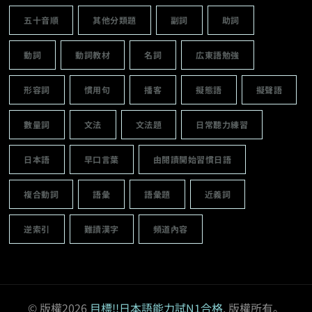
五十音順
其他分類題
副詞
助詞
動詞
動詞教材
名詞
広東語勉強
形容詞
慣用句
播客
擬態語
擬聲語
數量詞
文法
文法題
日常聽力練習
日本語
早口言葉
由閱讀開始習慣日語
複合動詞
語彙
語彙題
近義詞
逆索引
難讀漢字
頻道內容
© 版權2026
目標!!日本語能力試N1合格
. 版權所有。