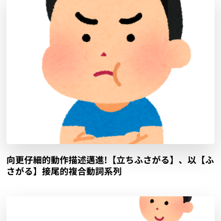
向更仔細的動作描述邁進!【立ちふさがる】、以【ふ
さがる】接尾的複合動詞系列