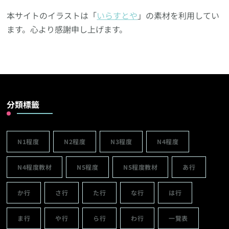
本サイトのイラストは「
いらすとや
」の素材を利用してい
ます。心より感謝申し上げます。
分類標籤
N1程度
N2程度
N3程度
N4程度
N4程度教材
N5程度
N5程度教材
あ行
か行
さ行
た行
な行
は行
ま行
や行
ら行
わ行
一覽表