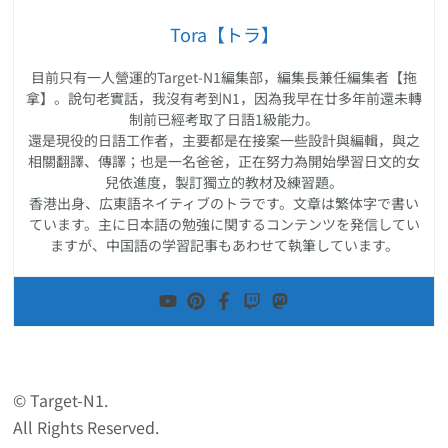
Tora【トラ】
目前只有一人營運的Target-N1編集部，編集長兼任編集者【拖
拿】。說句老實話，我沒有考到N1，因為我早在廿多年前還未轉
制前已經考取了日語1級能力。
還是現役的日語工作者，主要都是在接案一些設計與編輯，與之
相關翻譯、傳譯；也是一名爸爸，正在努力為開始學習日文的女
兒依進度，製訂獨立的教材及練習題。
香港出身、広東語ネイティブのトラです。文章は繁体字で書い
ています。主に日本語の勉強に関するコンテンツを発信してい
ますが、中国語の学習記事もあわせて執筆しています。
© Target-N1.
All Rights Reserved.