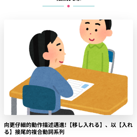
向更仔細的動作描述邁進!【移し入れる】、以【入れ
る】接尾的複合動詞系列