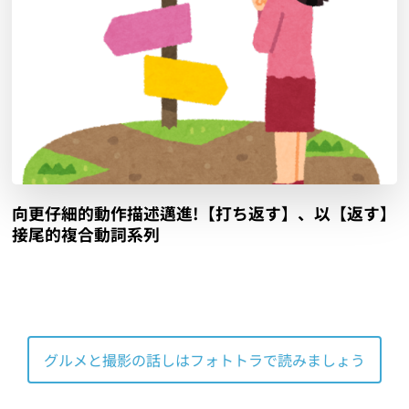
向更仔細的動作描述邁進!【打ち返す】、以【返す】
接尾的複合動詞系列
グルメと撮影の話しはフォトトラで読みましょう