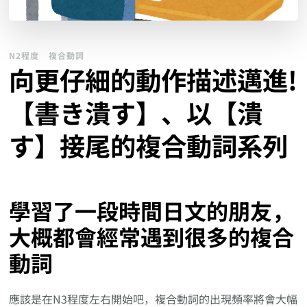
N2程度
複合動詞
向更仔細的動作描述邁進!
【書き潰す】、以【潰
す】接尾的複合動詞系列
學習了一段時間日文的朋友，
大概都會經常遇到很多的複合
動詞
應該是在N3程度左右開始吧，複合動詞的出現頻率將會大幅