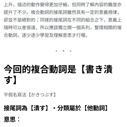
上升，描述的動作變得更加仔細，但同時了解內容的難度亦
提升了不少。複合動詞的接尾詞雖然具有一定的意義規律，
卻並不是絕對的；同樣的接尾詞在不同的組合之下，意義上
隨時可以差很遠，所以應該獨立開一個系列，整理相關的複
合動詞，逐少逐少學習及理解意思才行喔。
今回的複合動詞是【書き潰
す】
平假名寫法【かきつぶす】
接尾詞為【潰す】‧分類屬於【他動詞】
意思︰