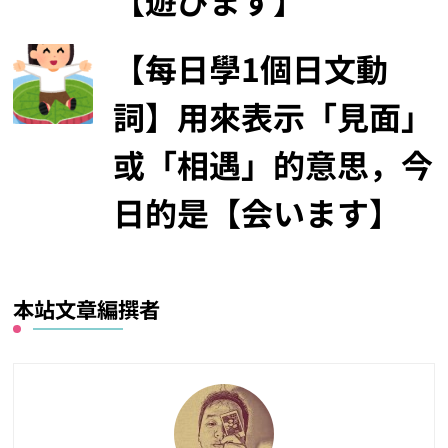
【遊びます】
【每日學1個日文動
詞】用來表示「見面」
或「相遇」的意思，今
日的是【会います】
本站文章編撰者