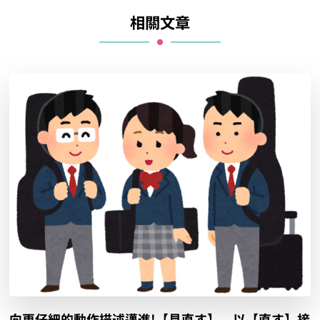
相關文章
向更仔細的動作描述邁進!【見直す】、以【直す】接