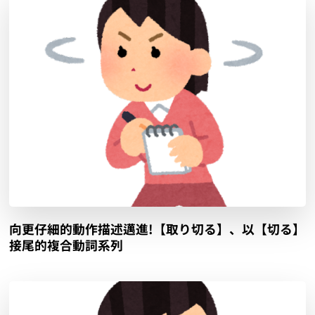
向更仔細的動作描述邁進!【取り切る】、以【切る】
接尾的複合動詞系列