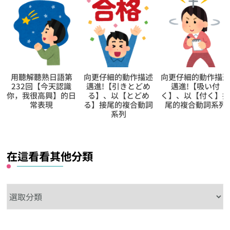
向更仔細的動作描述
向更仔細的動作描述
【逆索引學日文第
邁進!【引きとどめ
邁進!【吸い付
91回】廣東話裡
る】、以【とどめ
く】、以【付く】接
【切絲】的日文怎
る】接尾的複合動詞
尾的複合動詞系列
說?
系列
在這看看其他分類
在
這
看