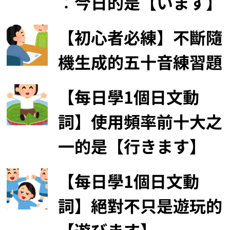
︰今日的是【います】
【初心者必練】不斷隨
機生成的五十音練習題
【每日學1個日文動
詞】使用頻率前十大之
一的是【行きます】
【每日學1個日文動
詞】絕對不只是遊玩的