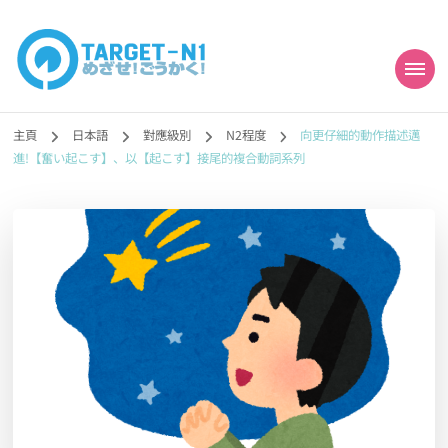
目標!!日本語能力試
真人編撰!!トラ先生的日語能力試題目練習及文法語彙課題網【中国語
勉強コンテンツも追加予定!!】
主頁
日本語
對應級別
N2程度
向更仔細的動作描述邁
N1合格
進!【奮い起こす】、以【起こす】接尾的複合動詞系列