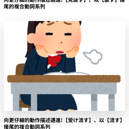
尾的複合動詞系列
向更仔細的動作描述邁進!【受け流す】、以【流す】
接尾的複合動詞系列