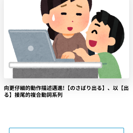
向更仔細的動作描述邁進!【のさばり出る】、以【出
る】接尾的複合動詞系列