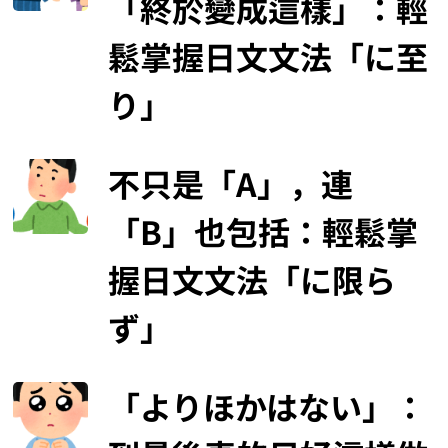
「終於變成這樣」：輕
鬆掌握日文文法「に至
り」
不只是「A」，連
「B」也包括：輕鬆掌
握日文文法「に限ら
ず」
「よりほかはない」：