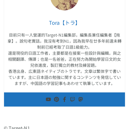
Tora【トラ】
目前只有一人營運的Target-N1編集部，編集長兼任編集者【拖
拿】。說句老實話，我沒有考到N1，因為我早在廿多年前還未轉
制前已經考取了日語1級能力。
還是現役的日語工作者，主要都是在接案一些設計與編輯，與之
相關翻譯、傳譯；也是一名爸爸，正在努力為開始學習日文的女
兒依進度，製訂獨立的教材及練習題。
香港出身、広東語ネイティブのトラです。文章は繁体字で書い
ています。主に日本語の勉強に関するコンテンツを発信してい
ますが、中国語の学習記事もあわせて執筆しています。
© Target-N1.