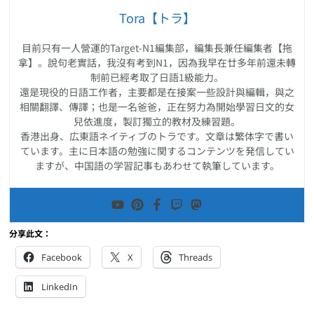
Tora【トラ】
目前只有一人營運的Target-N1編集部，編集長兼任編集者【拖
拿】。說句老實話，我沒有考到N1，因為我早在廿多年前還未轉
制前已經考取了日語1級能力。
還是現役的日語工作者，主要都是在接案一些設計與編輯，與之
相關翻譯、傳譯；也是一名爸爸，正在努力為開始學習日文的女
兒依進度，製訂獨立的教材及練習題。
香港出身、広東語ネイティブのトラです。文章は繁体字で書い
ています。主に日本語の勉強に関するコンテンツを発信してい
ますが、中国語の学習記事もあわせて執筆しています。
分享此文：
Facebook
X
Threads
LinkedIn