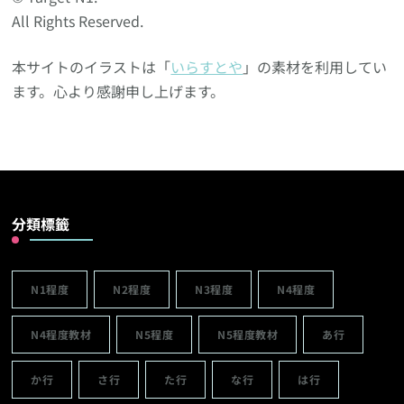
All Rights Reserved.
本サイトのイラストは「
いらすとや
」の素材を利用してい
ます。心より感謝申し上げます。
分類標籤
N1程度
N2程度
N3程度
N4程度
N4程度教材
N5程度
N5程度教材
あ行
か行
さ行
た行
な行
は行