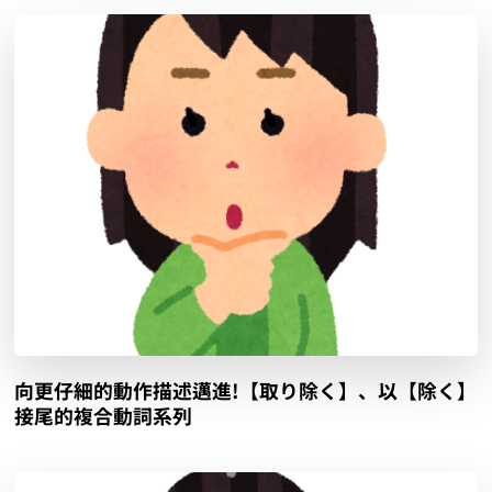
向更仔細的動作描述邁進!【取り除く】、以【除く】
接尾的複合動詞系列