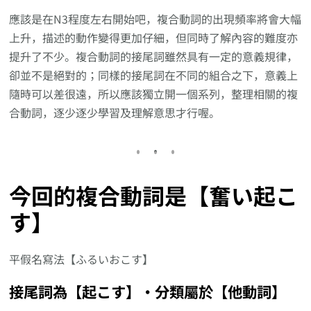
應該是在N3程度左右開始吧，複合動詞的出現頻率將會大幅
上升，描述的動作變得更加仔細，但同時了解內容的難度亦
提升了不少。複合動詞的接尾詞雖然具有一定的意義規律，
卻並不是絕對的；同樣的接尾詞在不同的組合之下，意義上
隨時可以差很遠，所以應該獨立開一個系列，整理相關的複
合動詞，逐少逐少學習及理解意思才行喔。
今回的複合動詞是【奮い起こ
す】
平假名寫法【ふるいおこす】
接尾詞為【起こす】‧分類屬於【他動詞】