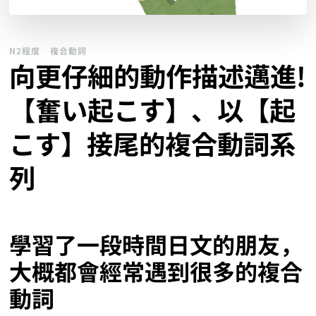
N2程度
複合動詞
向更仔細的動作描述邁進!
【奮い起こす】、以【起
こす】接尾的複合動詞系
列
學習了一段時間日文的朋友，
大概都會經常遇到很多的複合
動詞