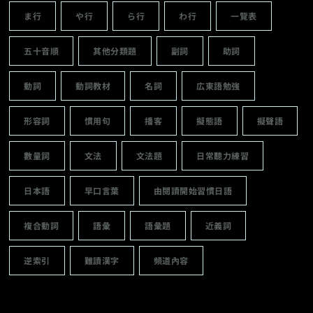
ま行
や行
ら行
わ行
一覽表
五十音順
其他分類題
副詞
助詞
動詞
動詞教材
名詞
広東語勉強
形容詞
慣用句
播客
擬態語
擬聲語
數量詞
文法
文法題
日常聽力練習
日本語
早口言葉
由閱讀開始習慣日語
複合動詞
語彙
語彙題
近義詞
逆索引
難讀漢字
頻道內容