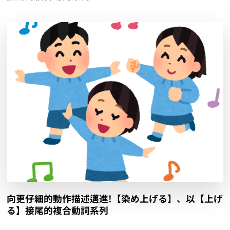
向更仔細的動作描述邁進!【染め上げる】、以【上げ
る】接尾的複合動詞系列